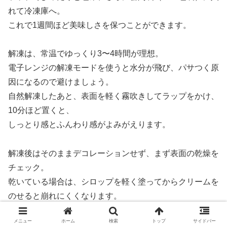
れて冷凍庫へ。
これで1週間ほど美味しさを保つことができます。
解凍は、常温でゆっくり3〜4時間が理想。
電子レンジの解凍モードを使うと水分が飛び、パサつく原
因になるので避けましょう。
自然解凍したあと、表面を軽く霧吹きしてラップをかけ、
10分ほど置くと、
しっとり感とふんわり感がよみがえります。
解凍後はそのままデコレーションせず、まず表面の乾燥を
チェック。
乾いている場合は、シロップを軽く塗ってからクリームを
のせると崩れにくくなります。
シロップは水と砂糖を1:1で溶かし、バニラエッセンスを
メニュー
ホーム
検索
トップ
サイドバー
数滴加えると香りも華やかに。