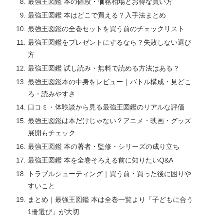
最強王図鑑 本の値段・価格相場とお得な買い方
最強王図鑑 本はどこで買える？入手法まとめ
最強王図鑑の全巻セットを買う前のチェックリスト
最強王図鑑をプレゼントにするなら？失敗しない選び
方
最強王図鑑 試し読み・無料で読める方法はある？
最強王図鑑本の中身をレビュー｜バトル構成・見どこ
ろ・読みやすさ
口コミ・体験談から見る最強王図鑑のリアルな評価
最強王図鑑は本だけじゃない？アニメ・映画・グッズ
展開もチェック
最強王図鑑 本の著者・監修・シリーズの成り立ち
最強王図鑑 本を全巻そろえる前に知りたいQ&A
トラブルシューティング｜買う前・買った後に困りや
すいこと
まとめ｜最強王図鑑 本は全巻一覧より「子どもに合う
1冊選び」が大切