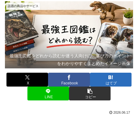
話題の商品やサービス
最強王図鑑をどれから読むか迷う人向けに、選び方のポイント
をわかりやすくまとめたイメージ画像
X
Facebook
はてブ
LINE
コピー
2026.06.17