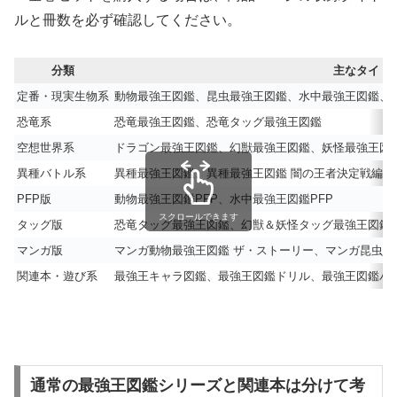
ルと冊数を必ず確認してください。
分類
主なタイト
定番・現実生物系
動物最強王図鑑、昆虫最強王図鑑、水中最強王図鑑、
恐竜系
恐竜最強王図鑑、恐竜タッグ最強王図鑑
空想世界系
ドラゴン最強王図鑑、幻獣最強王図鑑、妖怪最強王図
異種バトル系
異種最強王図鑑、異種最強王図鑑 闇の王者決定戦編、
PFP版
動物最強王図鑑PFP、水中最強王図鑑PFP
スクロールできます
タッグ版
恐竜タッグ最強王図鑑、幻獣＆妖怪タッグ最強王図鑑
マンガ版
マンガ動物最強王図鑑 ザ・ストーリー、マンガ昆虫最
関連本・遊び系
最強王キャラ図鑑、最強王図鑑ドリル、最強王図鑑バ
通常の最強王図鑑シリーズと関連本は分けて考