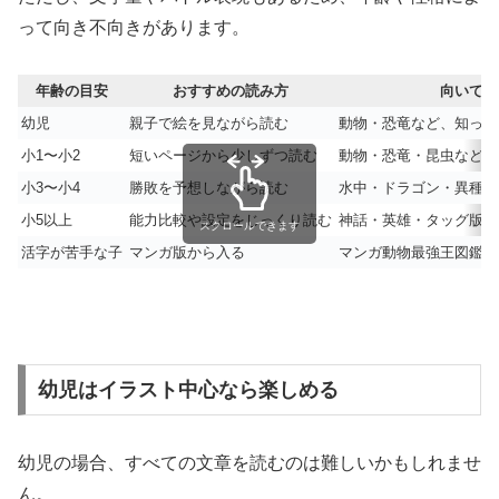
って向き不向きがあります。
年齢の目安
おすすめの読み方
向いてい
幼児
親子で絵を見ながら読む
動物・恐竜など、知って
小1〜小2
短いページから少しずつ読む
動物・恐竜・昆虫など、
小3〜小4
勝敗を予想しながら読む
水中・ドラゴン・異種バ
小5以上
能力比較や設定をじっくり読む
神話・英雄・タッグ版・
スクロールできます
活字が苦手な子
マンガ版から入る
マンガ動物最強王図鑑、
幼児はイラスト中心なら楽しめる
幼児の場合、すべての文章を読むのは難しいかもしれませ
ん。