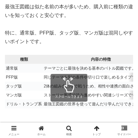
最強王図鑑は似た名前の本が多いため、購入前に種類の違
いを知っておくと安心です。
特に、通常版、PFP版、タッグ版、マンガ版は混同しやす
いポイントです。
種類
内容の特徴
通常版
テーマごとに最強を決める基本のバトル図鑑です。
PFP版
同じテーマを別の条件や切り口で楽しめるタイプで
タッグ版
2体の組み合わせで戦うため、相性や連携の面白さ
マンガ版
ストーリー形式で読み進めやすい関連シリーズです
スクロールできます
ドリル・トランプ系
最強王図鑑の世界を使って遊んだり学んだりできま
メニュー
ホーム
検索
トップ
サイドバー