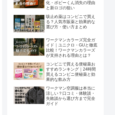
化・ボビーくん消失の理由
と新ロゴの狙い
咳止め薬はコンビニで買え
る？人気市販薬と効果的な
選び方・使い方まとめ
ワークマンカラーズ完全ガ
イド｜ユニクロ・GUと徹底
比較！ワークマンカラーズ
が支持される理由とは？
コンビニで買える便秘薬お
すすめランキング｜24時間
買えるコンビニ便秘薬と効
果的な飲み方
ワークマン空調服は本当に
涼しい？口コミ・体験談・
失敗談から選び方まで完全
ガイド