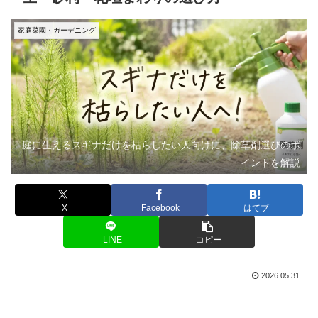
家庭菜園・ガーデニング
庭に生えるスギナだけを枯らしたい人向けに、除草剤選びのポ
イントを解説
X
Facebook
はてブ
LINE
コピー
2026.05.31