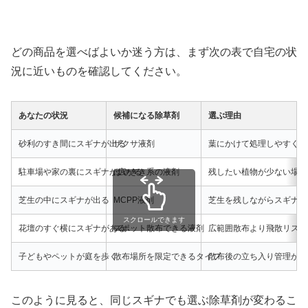
どの商品を選べばよいか迷う方は、まず次の表で自宅の状
況に近いものを確認してください。
あなたの状況
候補になる除草剤
選ぶ理由
砂利のすき間にスギナが出る
ザクサ液剤
葉にかけて処理しやすく、
駐車場や家の裏にスギナが広がる
はやきき系の液剤
残したい植物が少ない場所
芝生の中にスギナが出る
MCPP液剤
芝生を残しながらスギナ対
スクロールできます
花壇のすぐ横にスギナがある
スポット散布できる液剤
広範囲散布より飛散リスク
子どもやペットが庭を歩く
散布場所を限定できるタイプ
散布後の立ち入り管理がし
このように見ると、同じスギナでも選ぶ除草剤が変わるこ