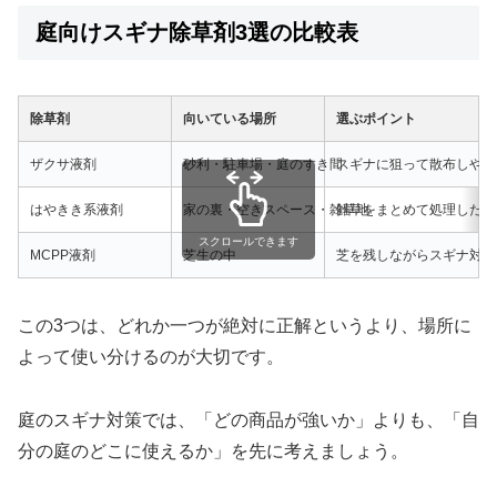
庭向けスギナ除草剤3選の比較表
除草剤
向いている場所
選ぶポイント
ザクサ液剤
砂利・駐車場・庭のすき間
スギナに狙って散布しやす
はやきき系液剤
家の裏・空きスペース・雑草地
雑草をまとめて処理したい
スクロールできます
MCPP液剤
芝生の中
芝を残しながらスギナ対策
この3つは、どれか一つが絶対に正解というより、場所に
よって使い分けるのが大切です。
庭のスギナ対策では、「どの商品が強いか」よりも、「自
分の庭のどこに使えるか」を先に考えましょう。