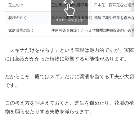
芝生の中
芝生用の選択性除草剤
日本芝・西洋芝など適用を
花壇の近く
スポット散布できる液剤
飛散で花や野菜を傷めない
スクロールできます
家庭菜園の近く
使用可否を確認したうえで慎重に判断
作物に使える薬剤か必ずラ
「スギナだけを枯らす」という表現は魅力的ですが、実際
には薬液がかかった植物に影響する可能性があります。
だからこそ、庭ではスギナだけに薬液を当てる工夫が大切
です。
この考え方を押さえておくと、芝生を傷めたり、花壇の植
物を弱らせたりする失敗を減らせます。