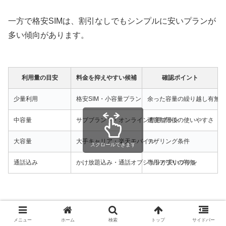
一方で格安SIMは、割引なしでもシンプルに安いプランが
多い傾向があります。
利用量の目安
料金を抑えやすい候補
確認ポイント
少量利用
格安SIM・小容量プラン
余った容量の繰り越し有無
中容量
サブブランド・オンライン専用プラン
速度制限後の使いやすさ
大容量
大手キャリア・楽天モバイル
テザリング条件
スクロールできます
通話込み
かけ放題込み・通話オプションが安いプラン
専用アプリの有無
料金を比較するときは、月額料金だけでなく「1年間でい
くら違うか」も見ると判断しやすくなります。
メニュー
ホーム
検索
トップ
サイドバー