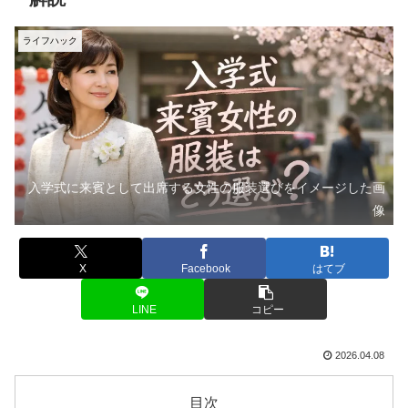
ライフハック
入学式に来賓として出席する女性の服装選びをイメージした画
像
X
Facebook
はてブ
LINE
コピー
2026.04.08
目次