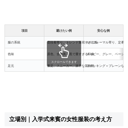
項目
避けたい例
安心な例
服の系統
普段着寄り、トレンド重視すぎる服
セミフォーマル寄り、定番寄
色味
原色、全身真っ黒で重すぎる印象
ネイビー、グレー、ベージュ
スクロールできます
足元
素足、スニーカー、派手な装飾靴
ストッキング＋プレーンなパ
立場別｜入学式来賓の女性服装の考え方