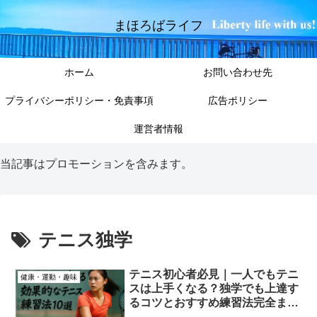
まほろばライフ
ホーム
お問い合わせ先
プライバシーポリシー・免責事項
広告ポリシー
運営者情報
当記事はプロモーションを含みます。
テニス独学
テニス初心者必見｜一人でもテニ
健康・運動・趣味
スは上手くなる？独学でも上達す
るコツとおすすめ練習法完全まと
め