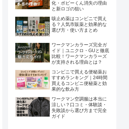
化・ボビーくん消失の理由
と新ロゴの狙い
咳止め薬はコンビニで買え
る？人気市販薬と効果的な
選び方・使い方まとめ
ワークマンカラーズ完全ガ
イド｜ユニクロ・GUと徹底
比較！ワークマンカラーズ
が支持される理由とは？
コンビニで買える便秘薬お
すすめランキング｜24時間
買えるコンビニ便秘薬と効
果的な飲み方
ワークマン空調服は本当に
涼しい？口コミ・体験談・
失敗談から選び方まで完全
ガイド