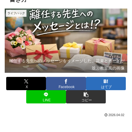
ライフハック
離任する先生へのメッセージをイメージした、花束とカードが
並ぶ教室風の画像
X
Facebook
はてブ
LINE
コピー
2026.04.02